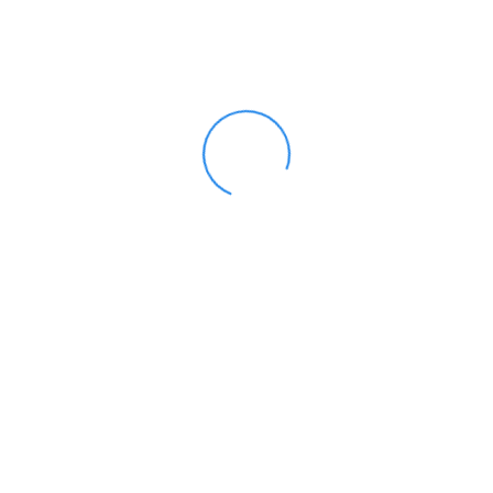
1win Turkiye
(1)
1win uzbekistan
(1)
blog
(56)
casibom tr
(1)
casino
(1)
casino en ligne fr
(1)
casino onlina ca
(1)
Recent-post