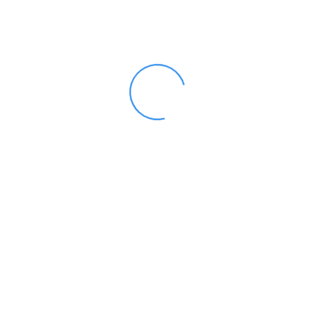
1win Aviator: Play Top Fast Game And Earn X1, 000, 1000
Initial Bet!”
August 06, 2025
1win Casino Oyunları: En İyi Slot ve Masa Oyunları
İncelemesi
August 05, 2025
1win Côte D’ivoire Paris Et Casino En Ligne
August 05, 2025
Официальный Сайт Джойказино Онлайн Казино 1 В
России
August 05, 2025
Archives
August 2025
(38)